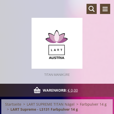
TITAN MANIKÜRE
WARENKORB:
€ 0,00
Startseite
>
LART SUPREME TITAN Nägel
>
Farbpulver 14 g
>
LART Supreme - LS131 Farbpulver 14 g