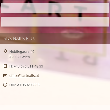
SNS NAILS E. U.
Nobilegasse 40
A-1150 Wien
H: +43 676 311 48 99
office@l
artnails
.at
UID: ATU69205308