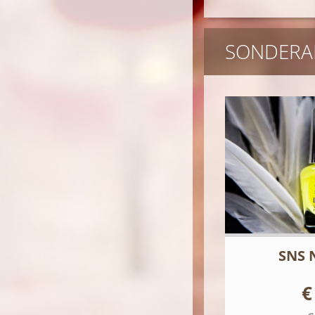
SONDERA
SNS 
€