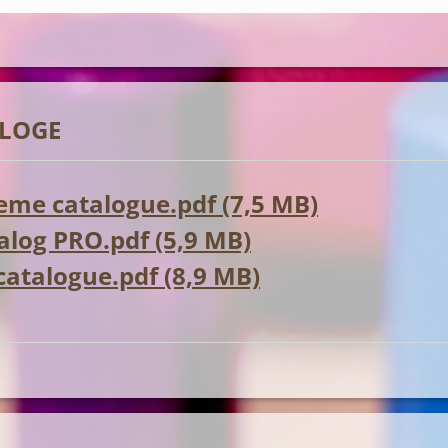
LOGE
me catalogue.pdf (7,5 MB)
log PRO.pdf (5,9 MB)
 catalogue.pdf (8,9 MB)