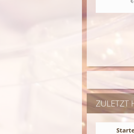
€
ZULETZT
Start