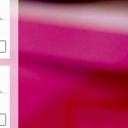
n...
n...