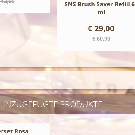
 12,00
SNS Brush Saver Refill 6
ml
€ 29,00
€ 60,00
 HINZUGEFÜGTE PRODUKTE
erset Rosa