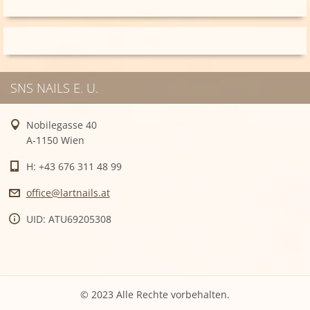
SNS NAILS E. U.
Nobilegasse 40
A-1150 Wien
H: +43 676 311 48 99
office@l
artnails
.at
UID: ATU69205308
© 2023 Alle Rechte vorbehalten.