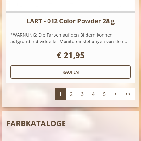
LART - 012 Color Powder 28 g
*WARNUNG: Die Farben auf den Bildern können
aufgrund individueller Monitoreinstellungen von den...
€ 21,95
1
2
3
4
5
>
>>
FARBKATALOGE