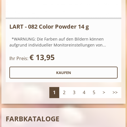
LART - 082 Color Powder 14 g
*WARNUNG: Die Farben auf den Bildern können
aufgrund individueller Monitoreinstellungen von...
€ 13,95
Ihr Preis:
1
2
3
4
5
>
>>
FARBKATALOGE