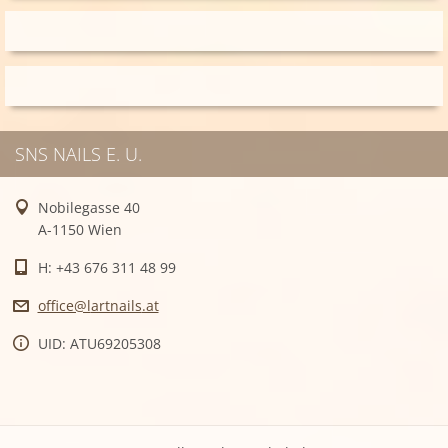
SNS NAILS E. U.
Nobilegasse 40
A-1150 Wien
H: +43 676 311 48 99
office@l
artnails
.at
UID: ATU69205308