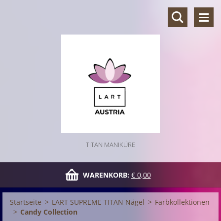
TITAN MANIKÜRE
WARENKORB:
€ 0,00
Startseite
>
LART SUPREME TITAN Nägel
>
Farbkollektionen
>
Candy Collection