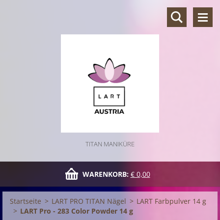
TITAN MANIKÜRE
WARENKORB:
€ 0,00
Startseite
>
LART PRO TITAN Nägel
>
LART Farbpulver 14 g
>
LART Pro - 283 Color Powder 14 g