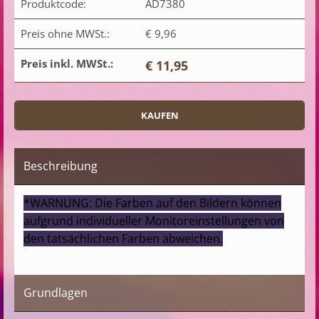
Produktcode:
AD7380
Preis ohne MWSt.:
€ 9,96
Preis inkl. MWSt.:
€ 11,95
Beschreibung
*WARNUNG: Die Farben auf den Bildern können
aufgrund individueller Monitoreinstellungen von
den tatsächlichen Farben abweichen.
Grundlagen