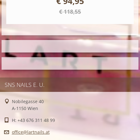
€ 94,95
€ 118,55
SNS NAILS E. U.
Nobilegasse 40
A-1150 Wien
H: +43 676 311 48 99
office@l
artnails
.at