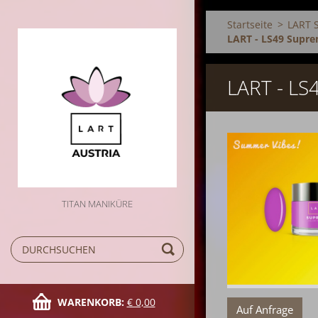
Startseite
>
LART 
LART - LS49 Supre
LART - L
TITAN MANIKÜRE
WARENKORB:
€ 0,00
Auf Anfrage