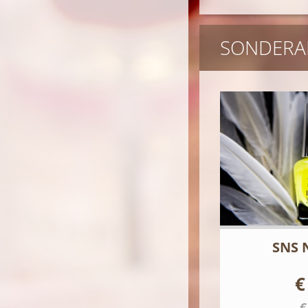
SONDERA
SNS 
€
€