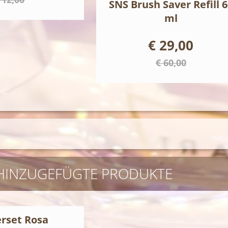
SNS Brush Saver Refill 6
ml
€ 29,00
€ 60,00
 HINZUGEFÜGTE PRODUKTE
erset Rosa