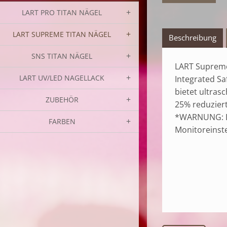
LART PRO TITAN NÄGEL
LART SUPREME TITAN NÄGEL
Beschreibung
SNS TITAN NÄGEL
LART Supreme 
LART UV/LED NAGELLACK
Integrated Sa
bietet ultras
ZUBEHÖR
25% reduziert
*WARNUNG: Di
FARBEN
Monitoreinst