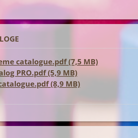
LOGE
me catalogue.pdf (7,5 MB)
log PRO.pdf (5,9 MB)
 catalogue.pdf (8,9 MB)