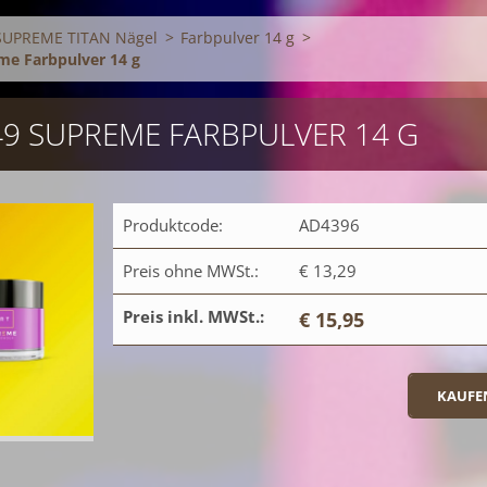
SUPREME TITAN Nägel
>
Farbpulver 14 g
>
me Farbpulver 14 g
S49 SUPREME FARBPULVER 14 G
Produktcode:
AD4396
Preis ohne MWSt.:
€ 13,29
Preis inkl. MWSt.:
€ 15,95