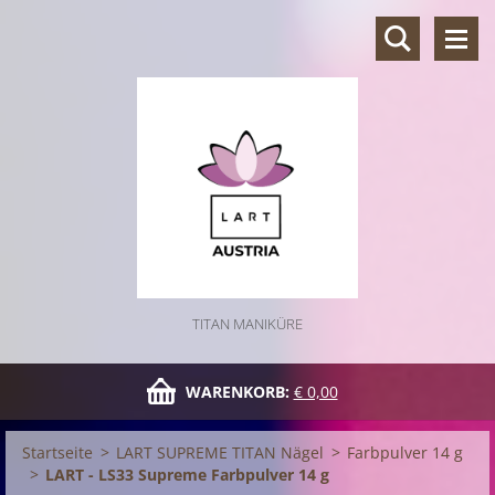
TITAN MANIKÜRE
WARENKORB:
€ 0,00
Startseite
>
LART SUPREME TITAN Nägel
>
Farbpulver 14 g
>
LART - LS33 Supreme Farbpulver 14 g