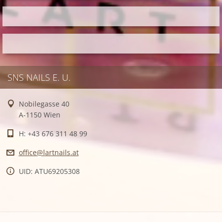
SNS NAILS E. U.
Nobilegasse 40
A-1150 Wien
H: +43 676 311 48 99
office@l
artnails
.at
UID: ATU69205308