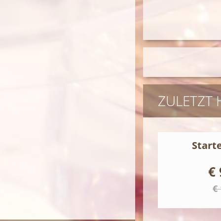
ZULETZT
Start
€ 
€