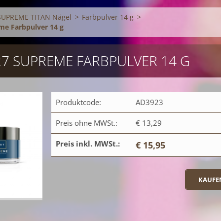
SUPREME TITAN Nägel
>
Farbpulver 14 g
>
me Farbpulver 14 g
S27 SUPREME FARBPULVER 14 G
Produktcode:
AD3923
Preis ohne MWSt.:
€ 13,29
Preis inkl. MWSt.:
€ 15,95