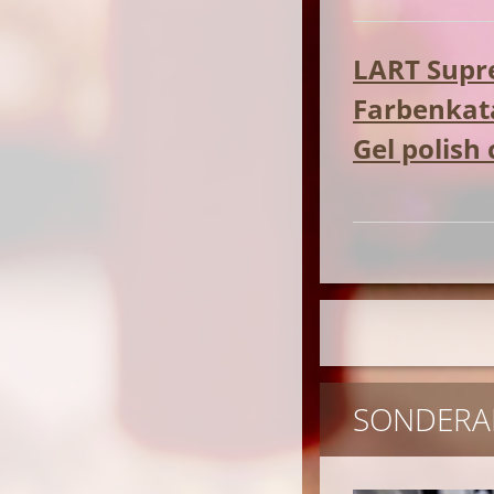
LART Supre
Farbenkata
Gel polish
SONDERA