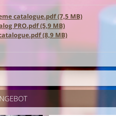
me catalogue.pdf (7,5 MB)
log PRO.pdf (5,9 MB)
 catalogue.pdf (8,9 MB)
NGEBOT