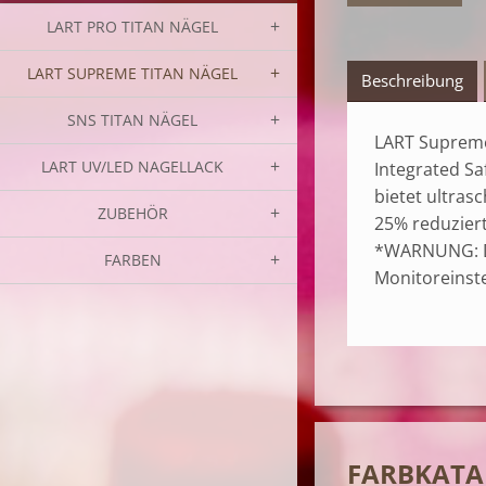
LART PRO TITAN NÄGEL
LART SUPREME TITAN NÄGEL
Beschreibung
SNS TITAN NÄGEL
LART Supreme 
LART UV/LED NAGELLACK
Integrated Sa
bietet ultras
ZUBEHÖR
25% reduziert
*WARNUNG: Di
FARBEN
Monitoreinst
FARBKATA