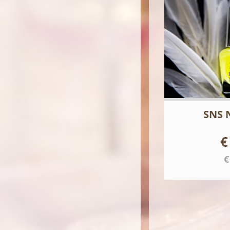
SNS 
€
€