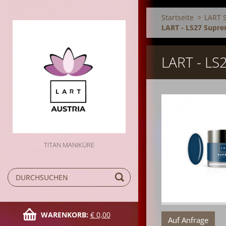
Startseite
>
LART 
LART - LS27 Supre
LART - L
TITAN MANIKÜRE
WARENKORB:
€ 0,00
Auf Anfrage