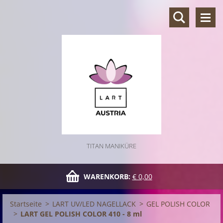
TITAN MANIKÜRE
WARENKORB:
€ 0,00
Startseite
>
LART UV/LED NAGELLACK
>
GEL POLISH COLOR
>
LART GEL POLISH COLOR 410 - 8 ml