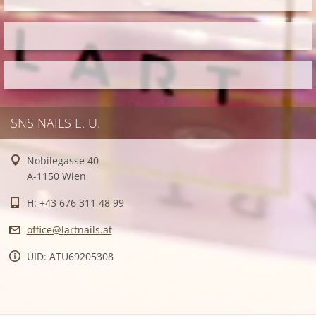
SNS NAILS E. U.
Nobilegasse 40
A-1150 Wien
H: +43 676 311 48 99
office@l
artnails
.at
UID: ATU69205308