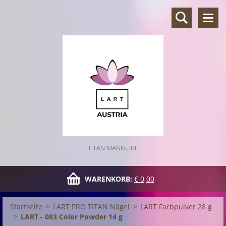
TITAN MANIKÜRE
WARENKORB:
€ 0,00
Startseite
>
LART PRO TITAN Nägel
>
LART Farbpulver 28 g
>
LART - 083 Color Powder 14 g