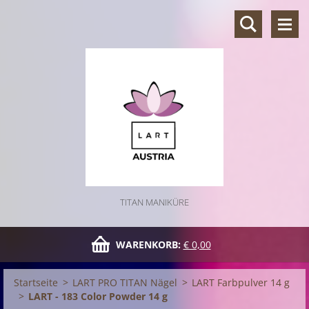
TITAN MANIKÜRE
WARENKORB:
€ 0,00
Startseite
>
LART PRO TITAN Nägel
>
LART Farbpulver 14 g
>
LART - 183 Color Powder 14 g