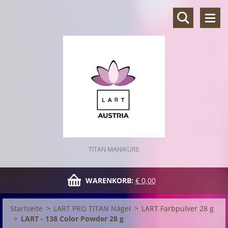
TITAN MANIKÜRE
WARENKORB:
€ 0,00
Startseite
>
LART PRO TITAN Nägel
>
LART Farbpulver 28 g
>
LART - 138 Color Powder 28 g