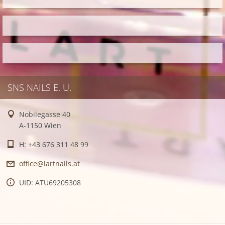
SNS NAILS E. U.
Nobilegasse 40
A-1150 Wien
H: +43 676 311 48 99
office@l
artnails
.at
UID: ATU69205308