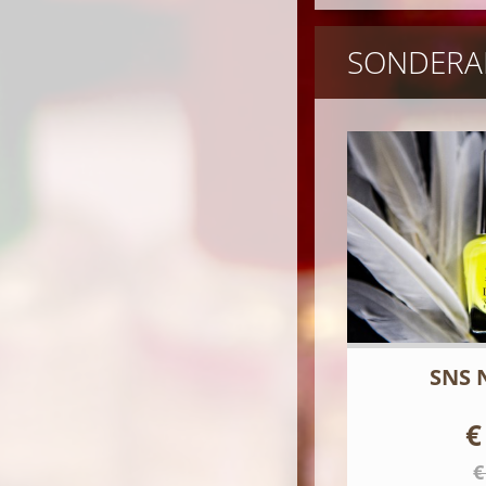
SONDERA
SNS 
€
€