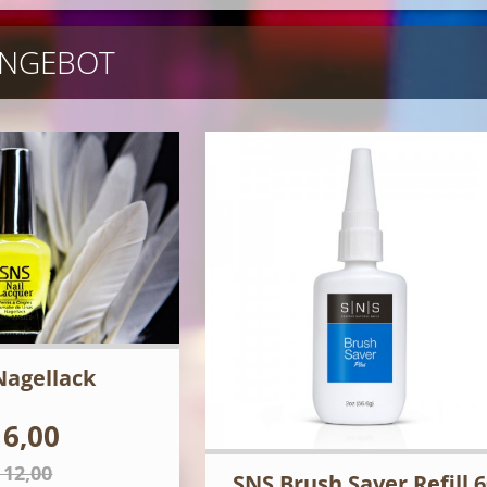
NGEBOT
Nagellack
 6,00
 12,00
SNS Brush Saver Refill 6