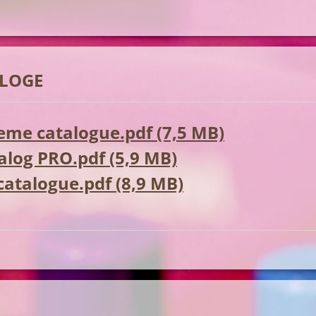
LOGE
me catalogue.pdf (7,5 MB)
log PRO.pdf (5,9 MB)
 catalogue.pdf (8,9 MB)