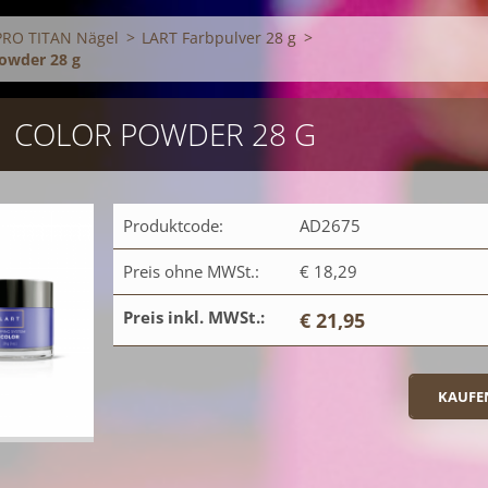
PRO TITAN Nägel
>
LART Farbpulver 28 g
>
Powder 28 g
21 COLOR POWDER 28 G
Produktcode:
AD2675
Preis ohne MWSt.:
€ 18,29
Preis inkl. MWSt.:
€ 21,95