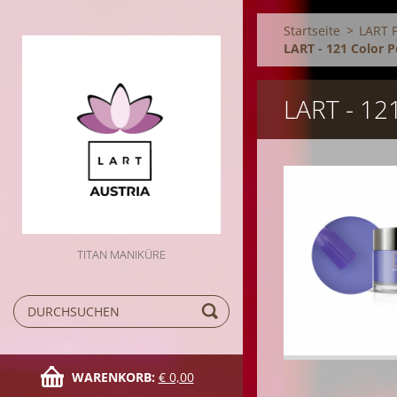
Startseite
>
LART 
LART - 121 Color 
LART - 1
TITAN MANIKÜRE
WARENKORB:
€ 0,00