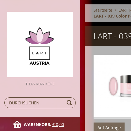
Startseite
>
LART 
LART - 039 Color 
LART - 0
TITAN MANIKÜRE
WARENKORB:
€ 0,00
Auf Anfrage