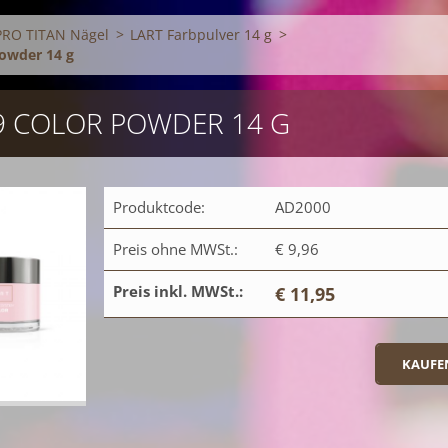
PRO TITAN Nägel
>
LART Farbpulver 14 g
>
Powder 14 g
39 COLOR POWDER 14 G
Produktcode:
AD2000
Preis ohne MWSt.:
€ 9,96
Preis inkl. MWSt.:
€ 11,95