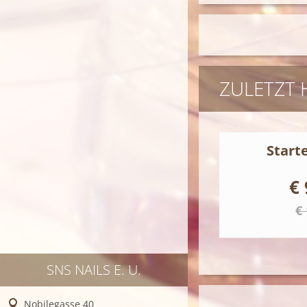
ZULETZT
Start
€ 
€
SNS NAILS E. U.
Nobilegasse 40