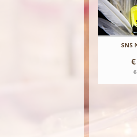
SNS 
€
€